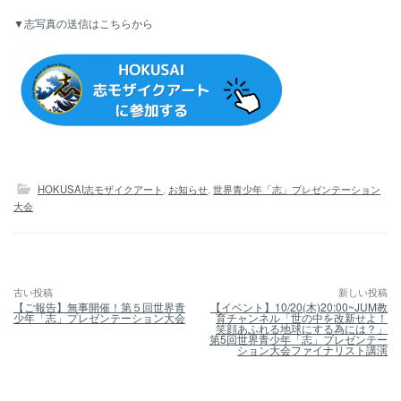
▼志写真の送信はこちらから
HOKUSAI志モザイクアート
,
お知らせ
,
世界青少年「志」プレゼンテーション
大会
古い投稿
新しい投稿
投
【ご報告】無事開催！第５回世界青
【イベント】10/20(木)20:00~JUM教
稿
少年「志」プレゼンテーション大会
育チャンネル「世の中を改新せよ！
ナ
笑顔あふれる地球にする為には？」
ビ
第5回世界青少年「志」プレゼンテー
ション大会ファイナリスト講演
ゲ
ー
シ
ョ