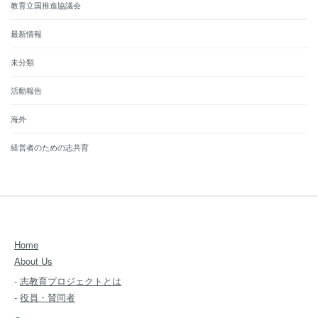
教育立国推進協議会
最新情報
未分類
活動報告
海外
経営者のための志共育
Home
About Us
-
志教育プロジェクトとは
-
役員・賛同者