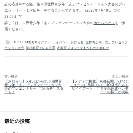
志の応募をする際、第６回世界青少年「志」プレゼンテーション大会のプレ
エントリー（１次応募）をすることもできます。（2023年7月19日（水）
23:59まで）
詳しくは、世界青少年「志」プレゼンテーション大会の
ホームページ
をご参
照ください。
HOKUSAI志モザイクアート
,
イベント
,
お知らせ
,
世界青少年「志」プレゼンテ
ーション大会
,
学校教育での志共育
,
志教育プロジェクトからのお知らせ
古い投稿
新しい投稿
投
【お知らせ】5月8日から第６回世界
【メディア掲載】京都新聞、Yahoo!
稿
青少年「志」プレゼンテーション大
ニュースに亀岡での「HOKUSAI志モ
ナ
会のプレエントリー（1次応募）スタ
ザイクアート」世界記録達成セレモ
ビ
ート！
ニーの様子が掲載
ゲ
ー
シ
ョ
ン
最近の投稿