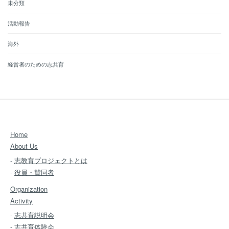
未分類
活動報告
海外
経営者のための志共育
Home
About Us
-
志教育プロジェクトとは
-
役員・賛同者
Organization
Activity
-
志共育説明会
-
志共育体験会